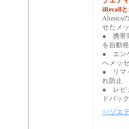
ゾエテ
iRec
Ahmi
せたメ
●
携帯
を自動発
●
エン
へメッ
●
リマ
れ防止 
●
レビ
ドバッ
>>ゾエテ