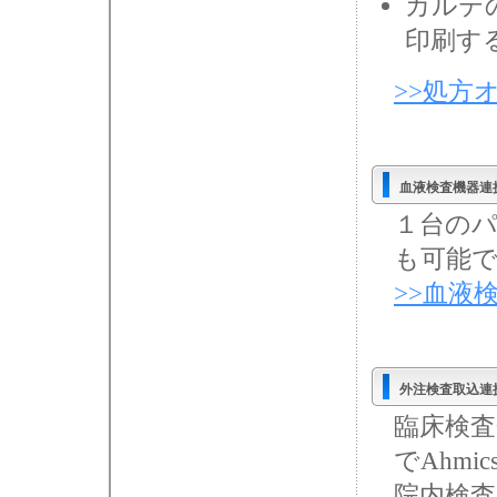
カルテ
印刷す
>>処方
血液検査機器連
１台の
も可能
>>血液
外注検査取込連
臨床検
でAhmi
院内検査