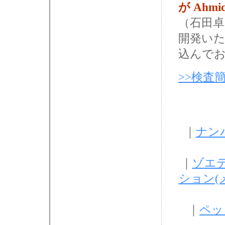
が Ahmi
（石田卓
開発いた
込んで
>>検査
｜
ナン
｜
ゾエティ
ション(
｜
ペッ