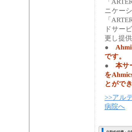
「ARTE
ニケー
「ARTE
ドサー
更し提
●
Ahm
です。
●
本サ
をAhm
とがで
>>アルテ
病院へ