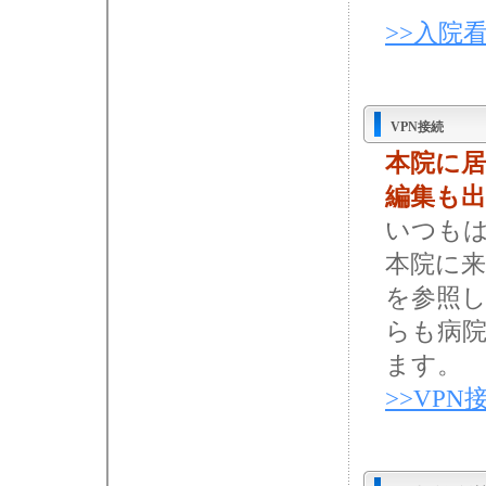
>>入院
VPN接続
本院に
編集も
いつも
本院に
を参照
らも病
ます。
>>VP