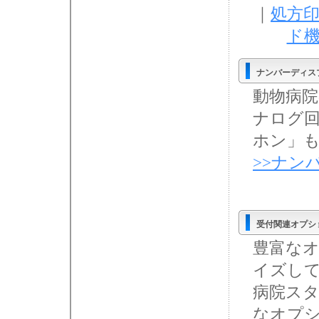
｜
処方
ド
ナンバーディス
動物病院
ナログ回
ホン」
>>ナン
受付関連オプシ
豊富な
イズし
病院ス
なオプ