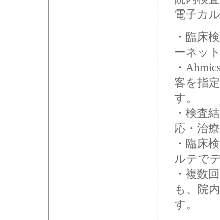
電子カ
・臨床
ーネッ
・Ahm
客を指
す。
・検査
応・治
・臨床検
ルテで
・複数
も、院
す。