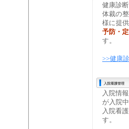
健康診
体裁の整
様に提
予防・定
す。
>>健康
入院看護管理
入院情
が入院
入院看
す。