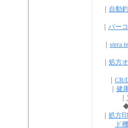
｜
自動
｜
バー
｜
ster
｜
処方
｜
CR
｜
健
｜
｜
処方
ド