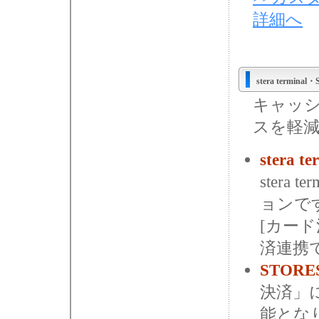
詳細へ
stera term
キャッシ
スを軽
stera t
stera
ョンです。
[カー
済連携
STORE
決済」
能とな