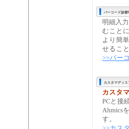
バーコード診療
明細入力
むこと
より簡
せるこ
>>バー
カスタマディス
カスタ
PCと接
Ahmi
す。
>>カス