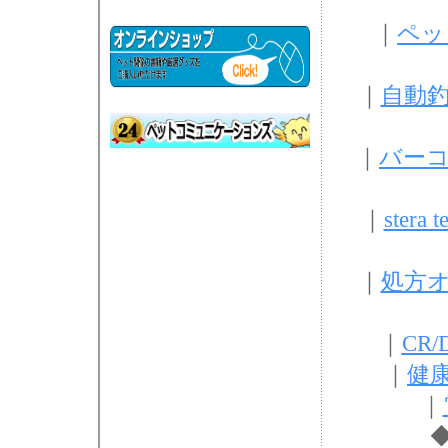
｜
ペッ
｜
自動
｜
バー
｜
ster
｜
処方
｜
CR
｜
健
｜