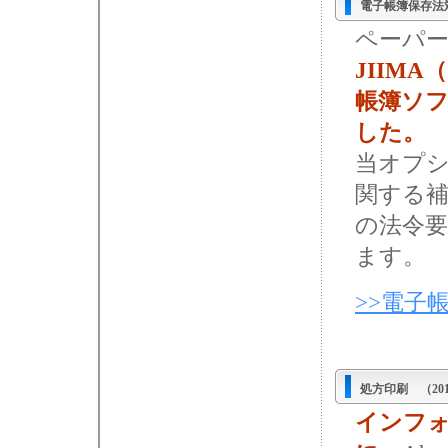
電子帳簿保存法
ペーパ
JIIM
帳簿ソ
した。
当オプシ
関する補
の法令要
ます。
>>電子
処方印刷 （20
インフ