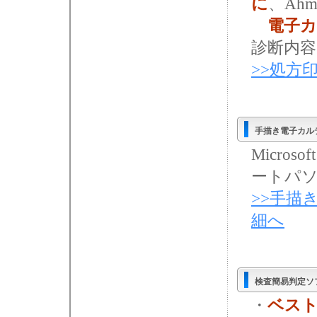
に
、Ah
電子
診断内
>>処方
手描き電子カル
Micros
ートパ
>>手描
細へ
検査簡易判定ソ
・
ベス