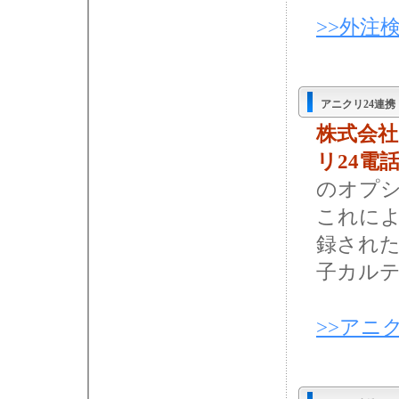
>>外注
アニクリ24連携
株式会
リ24電
のオプ
これによ
録された
子カル
>>アニ