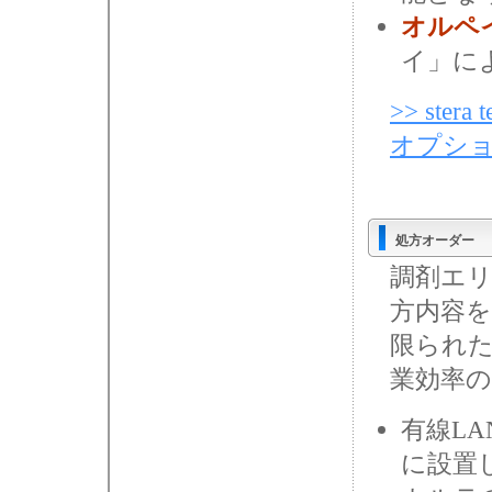
オルペ
イ」に
>> ste
オプシ
処方オーダー
調剤エ
方内容
限られ
業効率
有線L
に設置