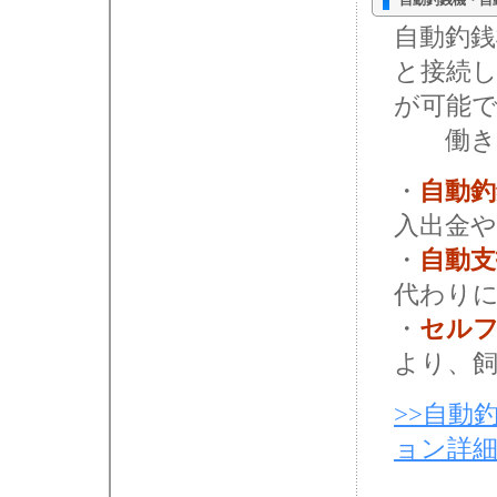
自動釣銭機・自
自動釣銭
と接続
が可能
働き方
・
自動釣
入出金
・
自動支
代わり
・
セル
より、
>>自動
ョン詳