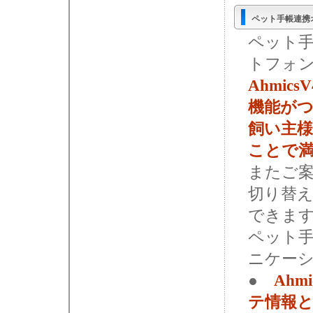
ペット手帳連携
ペット手帳
トフォ
Ahmic
機能がつ
飼い主
ことで
またご
切り替え
できま
ペット
ニケー
●
Ahm
テ情報