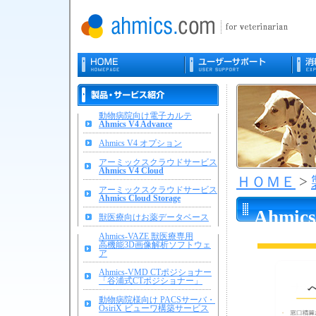
動物病院向け電子カルテ
Ahmics V4 Advance
Ahmics V4 オプション
アーミックスクラウドサービス
Ahmics V4 Cloud
ＨＯＭＥ
>
アーミックスクラウドサービス
Ahmics Cloud Storage
Ahmi
獣医療向けお薬データベース
Ahmics-VAZE 獣医療専用
高機能3D画像解析ソフトウェ
ア
Ahmics-VMD CTポジショナー
「谷浦式CTポジショナー」
動物病院様向け PACSサーバ・
OsiriX ビューワ構築サービス