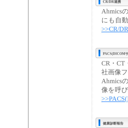
CR/DR連携
Ahmi
にも自
>>CR/
PACS(DICO
CR・C
社画像
Ahmi
像を呼
>>PAC
健康診断報告