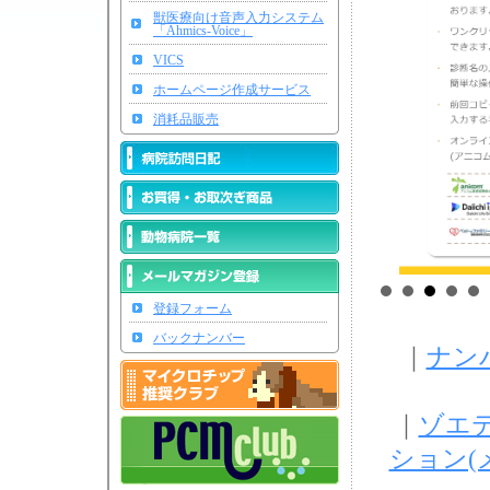
獣医療向け音声入力システム
「Ahmics-Voice」
VICS
ホームページ作成サービス
消耗品販売
登録フォーム
バックナンバー
｜
ナン
｜
ゾエティ
ション(