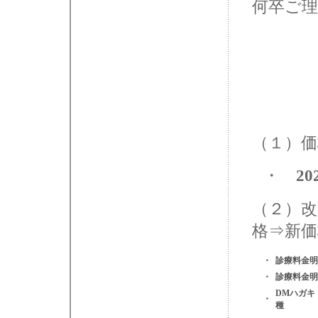
何卒ご
（１）価
・
2
（２）改
格⇒新価
・
診療料金明
・
診療料金明
DMハガキ
・
種