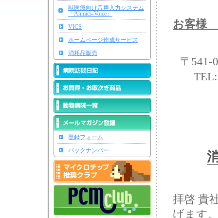
獣医療向け音声入力システム
「Ahmics-Voice」
お客様 
VICS
ホームページ作成サービス
消耗品販売
〒541
TEL:
登録フォーム
バックナンバー
拝啓 貴
げます