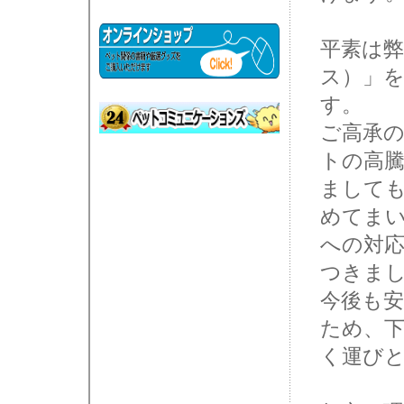
平素は弊
ス）」
す。
ご高承
トの高
まして
めてま
への対
つきま
今後も
ため、
く運び