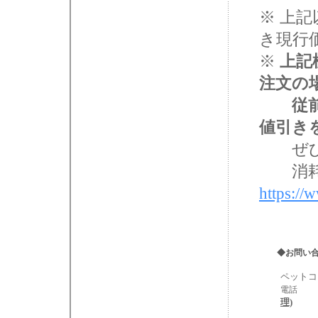
上記
き現行
上記
注文の
従前ど
値引き
ぜひW
消耗品
https://
◆お問い
ペットコ
電話
理)