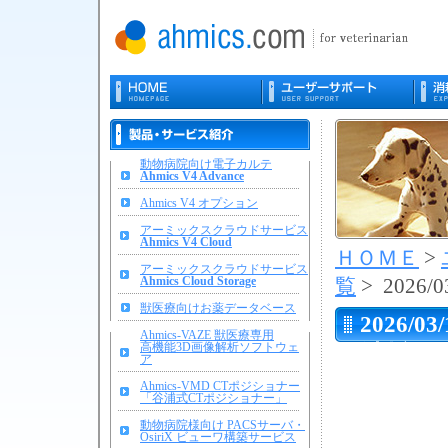
動物病院向け電子カルテ
Ahmics V4 Advance
Ahmics V4 オプション
アーミックスクラウドサービス
Ahmics V4 Cloud
ＨＯＭＥ
>
アーミックスクラウドサービス
Ahmics Cloud Storage
覧
> 2026/0
獣医療向けお薬データベース
2026/03/
Ahmics-VAZE 獣医療専用
高機能3D画像解析ソフトウェ
消耗品
ア
Ahmics-VMD CTポジショナー
「谷浦式CTポジショナー」
動物病院様向け PACSサーバ・
OsiriX ビューワ構築サービス