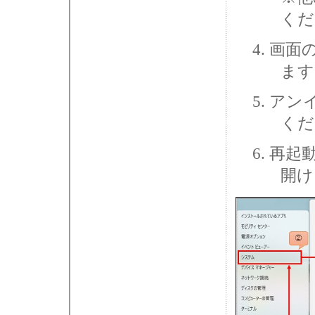
くだ
画面
ます
アン
くだ
再起動
開け