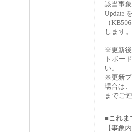
該当事象
Upda
（KB5
します
※更新後
トボー
い。
※更新
場合は、弊
までご
■これま
【事象内