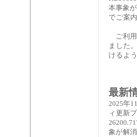
本事象
でご案
ご利用
ました。
けるよ
最新情報
2025年
ィ更新プ
26200
象が解