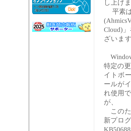
し上げ
平素は
(AhmicsV
Clou
ざいま
Windo
特定の更
イトボー
ールが
れ使用
が、
このたび、
新プロ
KB5068