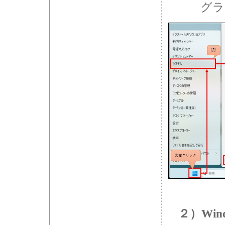
グラ
２）Win