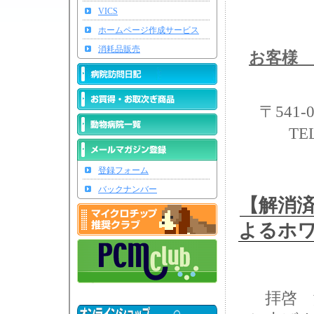
VICS
ホームページ作成サービス
消耗品販売
お客様 
〒541
TE
登録フォーム
バックナンバー
【解消済
よるホ
拝啓 