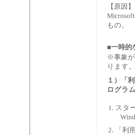
【原因】
Micr
もの。
■一時的
※事象が
ります
１）「
ログラ
スター
Win
「利