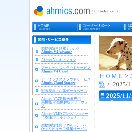
動物病院向け電子カルテ
Ahmics V4 Advance
Ahmics V4 オプション
アーミックスクラウドサービス
Ahmics V4 Cloud
ＨＯＭＥ
>
アーミックスクラウドサービス
Ahmics Cloud Storage
覧
> 2025/1
獣医療向けお薬データベース
2025/11/
Ahmics-VAZE 獣医療専用
高機能3D画像解析ソフトウェ
【解消
ア
るホワ
Ahmics-VMD CTポジショナー
「谷浦式CTポジショナー」
動物病院様向け PACSサーバ・
OsiriX ビューワ構築サービス