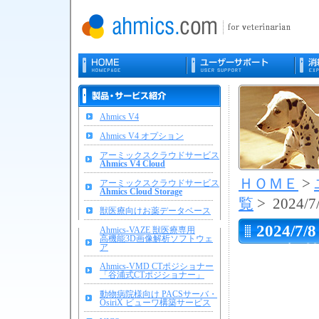
Ahmics V4
Ahmics V4 オプション
アーミックスクラウドサービス
Ahmics V4 Cloud
ＨＯＭＥ
>
アーミックスクラウドサービス
Ahmics Cloud Storage
覧
> 2024/7
獣医療向けお薬データベース
2024/7/8
Ahmics-VAZE 獣医療専用
高機能3D画像解析ソフトウェ
ア
PC入
Ahmics-VMD CTポジショナー
用のご
「谷浦式CTポジショナー」
動物病院様向け PACSサーバ・
OsiriX ビューワ構築サービス