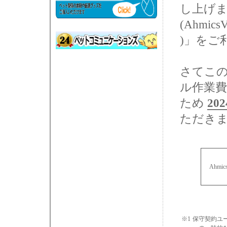
し上げ
(AhmicsV
)」をご
さてこの
ル作業
ため
20
ただき
Ahm
※1
保守契約ユ