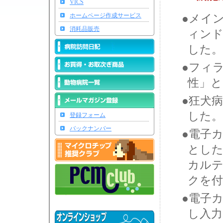
VICS
ホームページ作成サービス
●メイ
消耗品販売
ィン
した。
●フィ
性」と
●狂犬病
した。
登録フォーム
バックナンバー
●電子
とし
カルテ
クを付
●電子
し入力