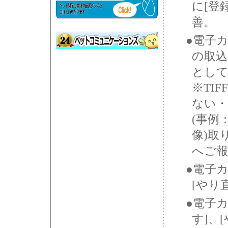
に[登
善。
●電子
の取込
とし
※TI
ない・
(事例
像)取
へご報
●電子カ
[やり直
●電子
す]、