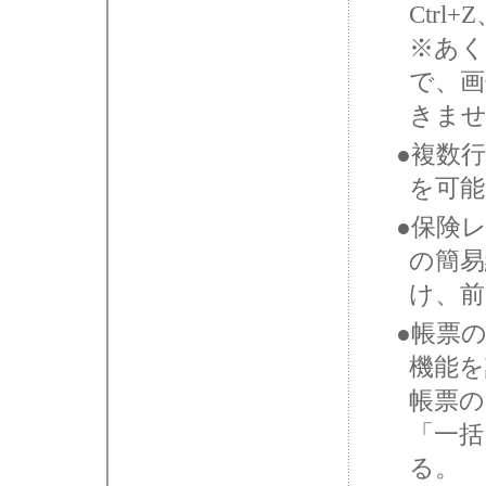
Ctrl
※あ
で、画
きま
●複数行
を可能
●保険
の簡易
け、前
●帳票
機能を
帳票の
「一括
る。