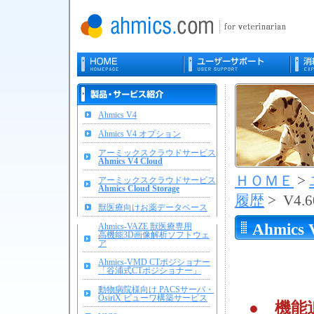
Ahmics V4
Ahmics V4 オプション
アーミックスクラウドサービス
Ahmics V4 Cloud
ＨＯＭＥ
>
アーミックスクラウドサービス
Ahmics Cloud Storage
履歴
> V4.6
獣医療向けお薬データベース
Ahmics 
Ahmics-VAZE 獣医療専用
高機能3D画像解析ソフトウェ
ア
(タブ
Ahmics-VMD CTポジショナー
示・TI
「谷浦式CTポジショナー」
動物病院様向け PACSサーバ・
OsiriX ビューワ構築サービス
● 機能