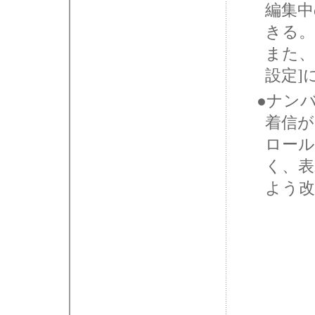
編集中
きる。
また、
設定]
●ナン
着信が
ロール
く、表
よう改