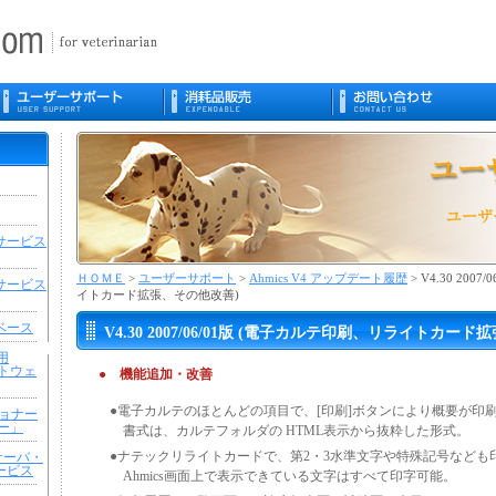
サービス
ＨＯＭＥ
>
ユーザーサポート
>
Ahmics V4 アップデート履歴
> V4.30 20
サービス
イトカード拡張、その他改善)
ベース
V4.30 2007/06/01版 (電子カルテ印刷、リライトカー
専用
トウェ
● 機能追加・改善
●電子カルテのほとんどの項目で、[印刷]ボタンにより概要が印
ジショナー
ー」
書式は、カルテフォルダの HTML表示から抜粋した形式。
●ナテックリライトカードで、第2・3水準文字や特殊記号なども
サーバ・
サービス
Ahmics画面上で表示できている文字はすべて印字可能。