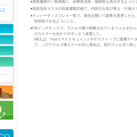
●領収履歴の一覧画面に、診療担当医・補助医も表示するように
●領収項目マスタの投薬連動詳細で、内訳行を並び替え・行挿入
ビス
●ナンバーディスプレイ一覧で、着信を開いて顧客を変更したら、
加登録できるようにした。
●DBメンテナンスで、アクセス権で制限されているフォルダか
そのエラーを分かりやすいよう改善した。
(例えば、Vistaでマイドキュメントやデスクトップに退避デ
で、このアクセス権エラーが出た場合は、別のフォルダに移し