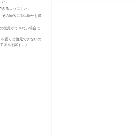
した。
できるようにした。
その顧客にTEL番号を追
らの復元ができない場合に、
ータを置くと復元できないの
て復元を試す。)