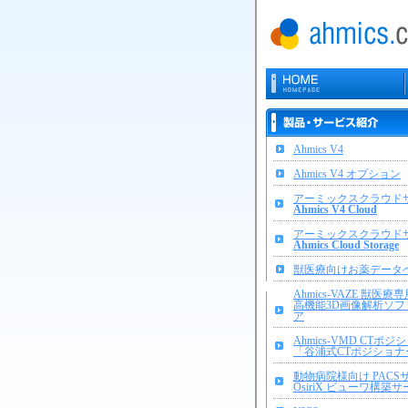
Ahmics V4
Ahmics V4 オプション
アーミックスクラウド
Ahmics V4 Cloud
アーミックスクラウド
Ahmics Cloud Storage
獣医療向けお薬データ
Ahmics-VAZE 獣医療
高機能3D画像解析ソフ
ア
Ahmics-VMD CTポ
「谷浦式CTポジショナ
動物病院様向け PACS
OsiriX ビューワ構築