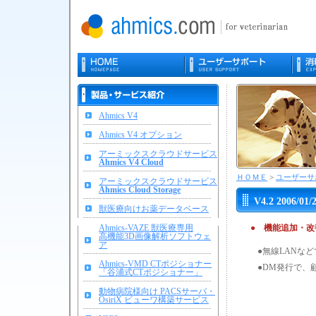
Ahmics V4
Ahmics V4 オプション
アーミックスクラウドサービス
Ahmics V4 Cloud
ＨＯＭＥ
>
ユーザーサ
アーミックスクラウドサービス
Ahmics Cloud Storage
V4.2 2006/0
獣医療向けお薬データベース
Ahmics-VAZE 獣医療専用
● 機能追加・改
高機能3D画像解析ソフトウェ
ア
●無線LANな
Ahmics-VMD CTポジショナー
●DM発行で、
「谷浦式CTポジショナー」
動物病院様向け PACSサーバ・
OsiriX ビューワ構築サービス