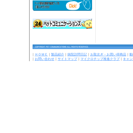
｜
ＨＯＭＥ
｜
製品紹介
｜
病院訪問日記
｜
お取次ぎ・お買い得商品
｜
動
｜
お問い合わせ
｜
サイトマップ
｜
マイクロチップ推進クラブ
｜
キャン