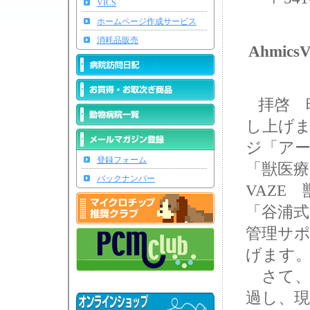
VICS
ホームページ作成サービス
消耗品販売
Ahmic
拝啓 
し上げ
ジ「アーミッ
登録フォーム
「獣医療
バックナンバー
VAZE
「谷浦式
管理サ
げます
さて、「
過し、現