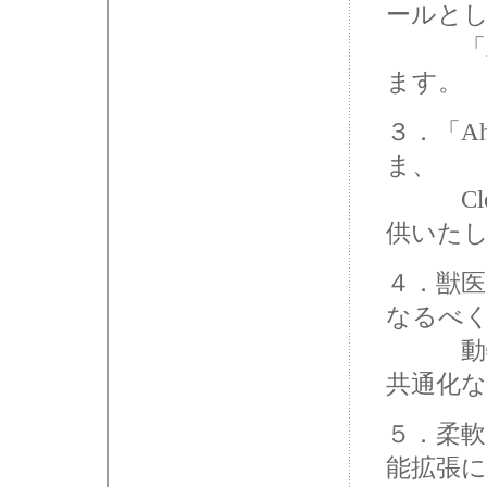
ールと
「Ahmi
ます。
３．「A
ま、
Clo
供いた
４．獣
なるべ
動物病
共通化
５．柔
能拡張