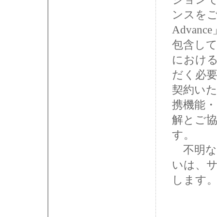
ンスをご
Advanc
包含し
におけ
だく必
契約いた
携機能
解とご
す。
不明な
いは、
します