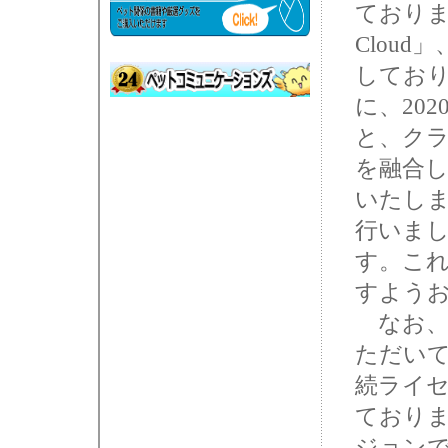
ておりま
Cloud」
してお
に、202
と、クラウド
を融合した
いたし
行いま
す。こ
すよう
なお、「
ただい
続ライ
ており
ジョンであ