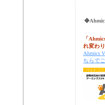
◆Ahmi
「Ahmic
れ変わ
Ahmics
ちらで