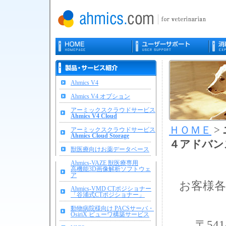
Ahmics V4
Ahmics V4 オプション
アーミックスクラウドサービス
Ahmics V4 Cloud
ＨＯＭＥ
>
アーミックスクラウドサービス
Ahmics Cloud Storage
４アドバン
獣医療向けお薬データベース
Ahmics-VAZE 獣医療専用
高機能3D画像解析ソフトウェ
ア
お客様各
Ahmics-VMD CTポジショナー
「谷浦式CTポジショナー」
動物病院様向け PACSサーバ・
OsiriX ビューワ構築サービス
〒541