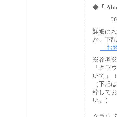
◆「 Ahm
2020
詳細はお電
か、下
お
※参考※
「クラ
いて」
（下記
粋して
い。）
クラウ