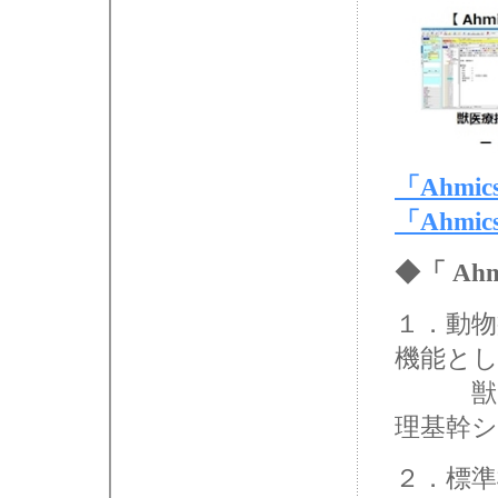
「Ahmi
「Ahmics
◆「 Ahm
１．動物
機能と
獣医療
理基幹
２．標準